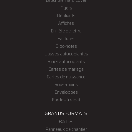
Brochure Hard Cover
Flyers
Dépliants
Affiches
En-tête de lettre
Factures
Bloc-notes
Liasses autocopiantes
Blocs autocopiants
Cartes de mariage
Cartes de naissance
Sous-mains
Enveloppes
Fardes à rabat
GRANDS FORMATS
Bâches
Panneaux de chantier