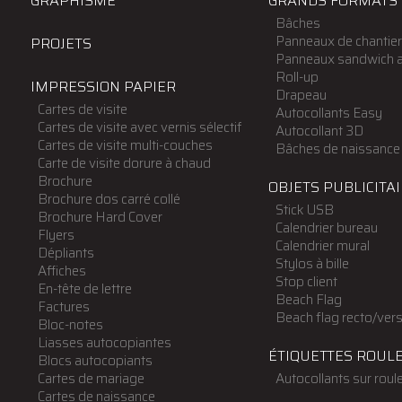
GRAPHISME
GRANDS FORMATS
Bâches
Panneaux de chantie
PROJETS
Panneaux sandwich 
Roll-up
IMPRESSION PAPIER
Drapeau
Cartes de visite
Autocollants Easy
Cartes de visite avec vernis sélectif
Autocollant 3D
Cartes de visite multi-couches
Bâches de naissance
Carte de visite dorure à chaud
Brochure
OBJETS PUBLICITA
Brochure dos carré collé
Stick USB
Brochure Hard Cover
Calendrier bureau
Flyers
Calendrier mural
Dépliants
Stylos à bille
Affiches
Stop client
En-tête de lettre
Beach Flag
Factures
Beach flag recto/ver
Bloc-notes
Liasses autocopiantes
ÉTIQUETTES ROUL
Blocs autocopiants
Cartes de mariage
Autocollants sur roul
Cartes de naissance