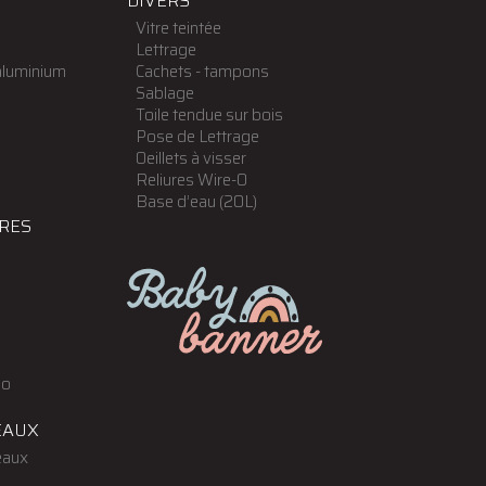
DIVERS
Vitre teintée
r
Lettrage
aluminium
Cachets - tampons
Sablage
Toile tendue sur bois
Pose de Lettrage
Oeillets à visser
Reliures Wire-O
Base d’eau (20L)
IRES
so
EAUX
eaux