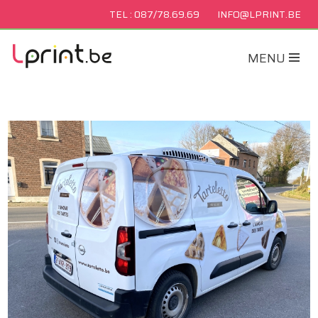
TEL : 087/78.69.69
INFO@LPRINT.BE
MENU