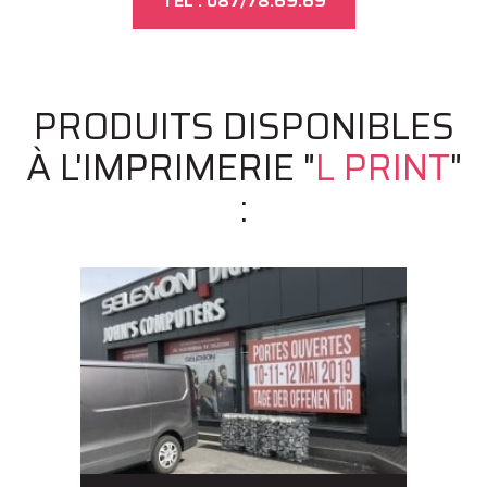
TEL : 087/78.69.69
PRODUITS DISPONIBLES
À L'IMPRIMERIE "
L PRINT
"
: