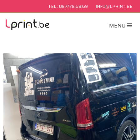
TEL : 087/78.69.69
INFO@LPRINT.BE
MENU