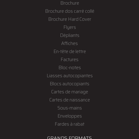
Brochure
Brochure dos carré collé
Brochure Hard Cover
Flyers
Dépliants
Affiches
En-tête de lettre
Factures
Bloc-notes
Liasses autocopiantes
Blocs autocopiants
Cartes de mariage
Cartes de naissance
Sous-mains
Enveloppes
Fardes à rabat
GRANDS FORMATS