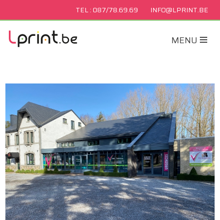
TEL : 087/78.69.69
INFO@LPRINT.BE
MENU